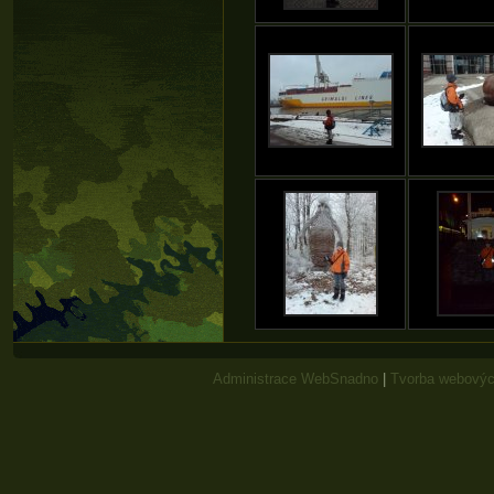
Administrace WebSnadno
|
Tvorba webovýc