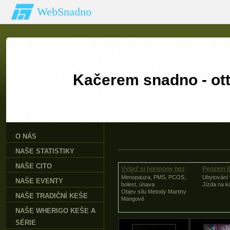
WebSnadno
Kačerem snadno - 
O NÁS
NAŠE STATISTIKY
NAŠE CITO
Vylaď si hormony bez
Penzion 
léků
Menopauza, PMS, PCOS,
Ubytování 
NAŠE EVENTY
bolest, únava
Jízda na ko
Objev sílu Metody Martiny
NAŠE TRADIČNÍ KEŠE
Mangové
NAŠE WHERIGO KEŠE A
SÉRIE