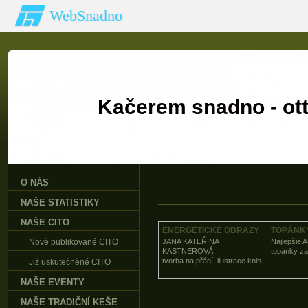
WebSnadno
Kačerem snadno - 
O NÁS
NAŠE STATISTIKY
NAŠE CITO
ENERGETICKÉ OBRAZY
TOPÁNK
Nově publikované CITO
JANA KATEŘINA
Najlepšie 
KASTNEROVÁ
topánky za
tvorba na přání, ilustrace knih
Již uskutečněné CITO
NAŠE EVENTY
NAŠE TRADIČNÍ KEŠE