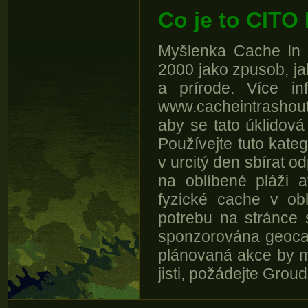
Co je to CITO
Myšlenka Cache In 
2000 jako zpusob, j
a prírode. Více i
www.cacheintrashout
aby se tato úklidová
Používejte tuto katego
v urcitý den sbírat 
na oblíbené pláži a
fyzické cache v obla
potrebu na stránce 
sponzorována geocach
plánovaná akce by moh
jisti, požádejte Grou