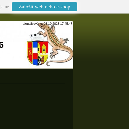
Založit web nebo e-shop
jeme
aktualizováno: 08.10.2025 17:45:47
 ottik6