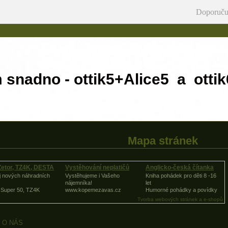
Doporuču
m snadno - ottik5+Alice5 a
Mapa stránek
Zetor, TZ4K, DESTA
Vystěhování neplatičů
Anglicko-česká čítanka
j nových náhradních
Vystěhujeme i Vašeho
Kniha pohádek pro děti 8 -16
nájemníka!
let
, Super 50, TZ4K
www.kopemezavas.cz
Humorné pohádky a povídky
Tvorba webových stránek a e-shopů
O NÁS