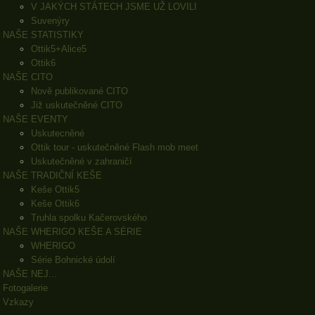
V JAKÝCH STÁTECH JSME UŽ LOVILI
Suvenýry
NAŠE STATISTIKY
Ottik5+Alice5
Ottik6
NAŠE CITO
Nově publikované CITO
Již uskutečněné CITO
NAŠE EVENTY
Uskutecněné
Ottik tour - uskutečněné Flash mob meet
Uskutečněné v zahraničí
NAŠE TRADIČNÍ KEŠE
Keše Ottik5
Keše Ottik6
Truhla spolku Kačerovského
NAŠE WHERIGO KEŠE A SÉRIE
WHERIGO
Série Bohnické údolí
NAŠE NEJ...
Fotogalerie
Vzkazy