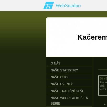
WebSnadno
Kačere
O NÁS
NAŠE STATISTIKY
NAŠE CITO
Díly 
Prode
NAŠE EVENTY
dílů.
Zetor
NAŠE TRADIČNÍ KEŠE
NAŠE WHERIGO KEŠE A
SÉRIE